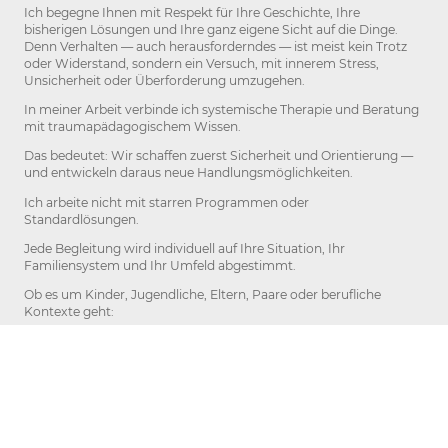
Ich begegne Ihnen mit Respekt für Ihre Geschichte, Ihre
bisherigen Lösungen und Ihre ganz eigene Sicht auf die Dinge.
Denn Verhalten — auch herausforderndes — ist meist kein Trotz
oder Widerstand, sondern ein Versuch, mit innerem Stress,
Unsicherheit oder Überforderung umzugehen.
In meiner Arbeit verbinde ich systemische Therapie und Beratung
mit traumapädagogischem Wissen.
Das bedeutet: Wir schaffen zuerst Sicherheit und Orientierung —
und entwickeln daraus neue Handlungsmöglichkeiten.
Ich arbeite nicht mit starren Programmen oder
Standardlösungen.
Jede Begleitung wird individuell auf Ihre Situation, Ihr
Familiensystem und Ihr Umfeld abgestimmt.
Ob es um Kinder, Jugendliche, Eltern, Paare oder berufliche
Kontexte geht:
Ich schaue nicht nur auf das Verhalten, sondern auf das, was
dahinter wirkt — und darauf, was es braucht, damit wieder
Stabilität, Klarheit und Handlungsspielraum entstehen können.
Mir geht es nicht um schnelle Ratschläge, sondern um tragfähige
Veränderungen.